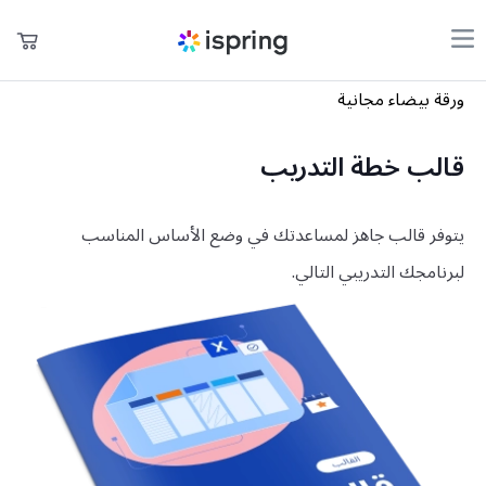
ورقة بيضاء مجانية
المنتجات
عربة التسوق
قالب خطة التدريب
التسعير
حسابي
الشركة
يتوفر قالب جاهز لمساعدتك في وضع الأساس المناسب
المجتمع
لبرنامجك التدريبي التالي.
المدونة
العربية
sales@ispring.ae