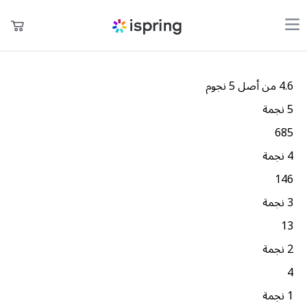
المنتجات
عربة التسوق
4.6 من أصل 5 نجوم
التسعير
حسابي
5 نجمة
685
الشركة
4 نجمة
المجتمع
146
المدونة
3 نجمة
العربية
13
2 نجمة
4
sales@ispring.ae
1 نجمة