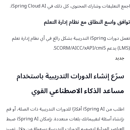
اجمع التعليقات وشارك المحتوى، كل ذلك في iSpring Cloud AI.
توافق واسع النطاق مع نظام إدارة التعلم
تعمل دورات iSpring التدريبية بشكل رائع في أي نظام إدارة تعلم
(LMS) يدعم SCORM/AICC/xAPI/cmi5.
جديد
سرّع إنشاء الدورات التدريبية باستخدام
مساعد الذكاء الاصطناعي
القوي
اطلب من iSpring AI أفكارًا للدورات التدريبية ذات الصلة، أو قم
بإنشاء أسئلة لتقييماتك بلغات متعددة. بإمكان iSpring AI ضبط
العناصر المرئية لتصميم الدورات التدريبية بسهولة من خلال تمييز