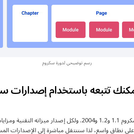
رسم توضيحي لدورة سكروم
هناك ثلاثة إصدارات موجودة من سكروم 1.1 و1.2 و2004. ولكل إص
ماده على نطاق واسع، لذا سننتقل مباشرة إلى الإصدارات 