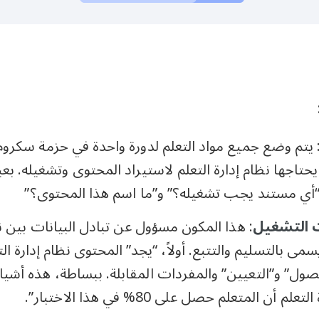
 يتم وضع جميع مواد التعلم لدورة واحدة في حزمة سكروم
يحتاجها نظام إدارة التعلم لاستيراد المحتوى وتشغيله. ب
“أي مستند يجب تشغيله؟” و”ما اسم هذا المحتوى؟”
 التشغيل
: هذا المكون مسؤول عن تبادل البيانات بين نظ
مى بالتسليم والتتبع. أولاً، “يجد” المحتوى نظام إدارة ا
ول” و”التعيين” والمفردات المقابلة. ببساطة، هذه أشيا
م أن المتعلم حصل على 80% في هذا الاختبار”.