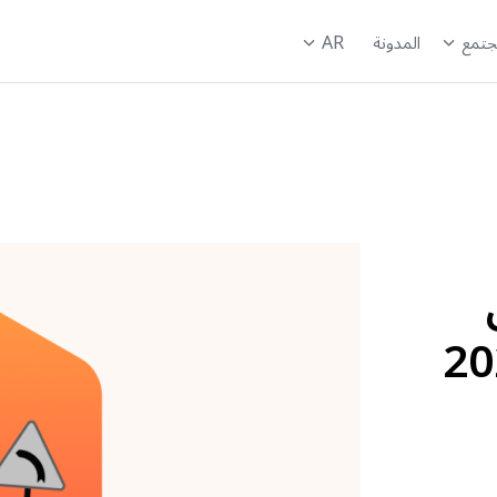
AR
جتمع
المدونة