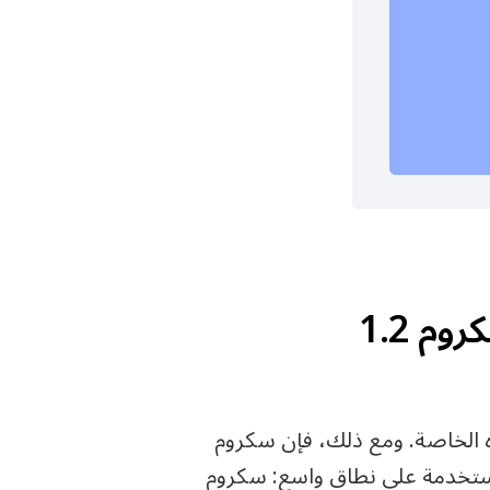
ما الذي يمكنك تتبعه باستخدام إصدارات سكروم 1.2
دار ميزاته التقنية ومزاياه الخاصة. ومع ذلك، فإن سكروم
المستخدمة على نطاق واسع: سكروم