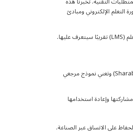
متطلبات التقنية. تخبرنا هذه
 التعلم الإلكتروني ومبادئ
ليها.
سكروم (SCORM)هو اختصار للأحرف الأولى من (Sharable Content Object Reference Model) وتعني نموذج مرجعي
اركتها وإعادة استخدامها
حفاظ على الاتساق عبر الصناعة.