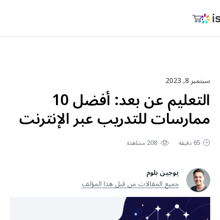
عربة التسوق
المنتجات
حسابي
التسعير
سبتمبر 8, 2023
التعليم عن بعد: أفضل 10
الشركة
ممارسات للتدريب عبر الإنترنت
المجتمع
المدونة
65 دقيقة
208 مشاهدة
العربية
يوجين بلوم
جميع المقالات من قبل هذا المؤلف
sales@ispring.ae