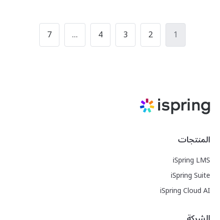
Posts
7
…
4
3
2
1
pagination
المنتجات
iSpring LMS
iSpring Suite
iSpring Cloud AI
الشركة