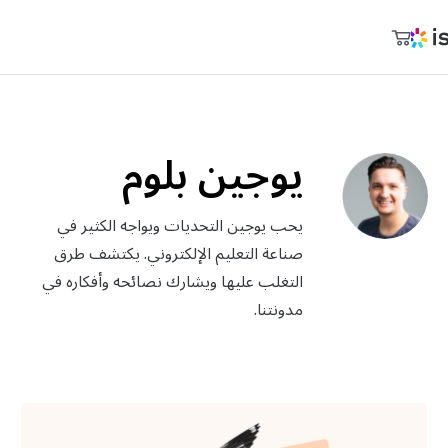
عربة التسوق
المنتجات
حسابي
يوجين بلوم
التسعير
الشركة
يحب يوجين التحديات ويواجه الكثير في
المجتمع
صناعة التعليم الإلكتروني. يكتشف طرق
التغلب عليها ويشارك نصائحه وأفكاره في
المدونة
مدونتنا.
العربية
sales@ispring.ae